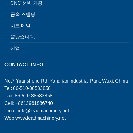
CNC 선반 가공
금속 스탬핑
시트 메탈
끝났습니다.
산업
CONTACT INFO
No.7 Yuansheng Rd, Yangjian Industrial Park, Wuxi, China
Tel: 86-510-88533858
Fax: 86-510-88533858
Cell: +8613961886740
Email:
info@leadmachinery.net
Web:www.leadmachinery.net