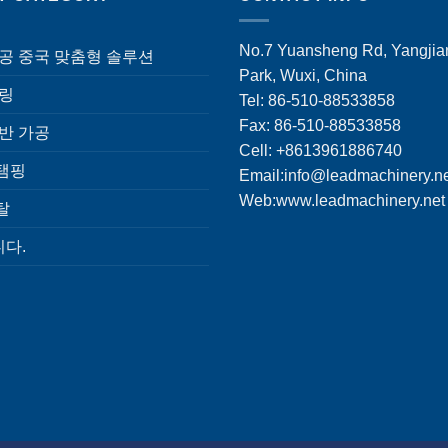
No.7 Yuansheng Rd, Yangjian
가공 중국 맞춤형 솔루션
Park, Wuxi, China
밀링
Tel: 86-510-88533858
Fax: 86-510-88533858
선반 가공
Cell: +8613961886740
탬핑
Email:
info@leadmachinery.n
Web:www.leadmachinery.net
탈
다.