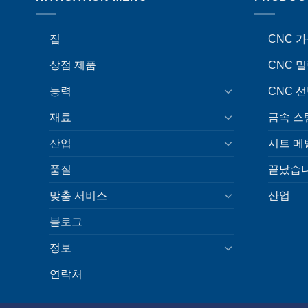
집
CNC 
상점 제품
CNC 
능력
CNC 
재료
금속 스
산업
시트 메
품질
끝났습니
맞춤 서비스
산업
블로그
정보
연락처