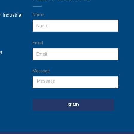
Name
 Industrial
Email
et
Message
SEND