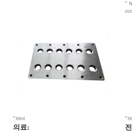
“` 
cod
“`html
“`h
의료:
전