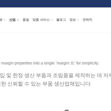
료
산업
품질
맞춤 서비스
블로그
정보
연락처
argin properties into a single `margin: 0;` for simplicity.
입 및 한정 생산 부품과 조립품을 제작하는 데 자
위한 신뢰할 수 있는 부품 생산업체입니다: