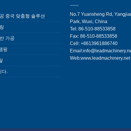
No.7 Yuansheng Rd, Yangjian
가공 중국 맞춤형 솔루션
Park, Wuxi, China
밀링
Tel: 86-510-88533858
Fax: 86-510-88533858
선반 가공
Cell: +8613961886740
탬핑
Email:
info@leadmachinery.n
Web:www.leadmachinery.net
탈
다.