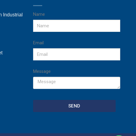
Name
 Industrial
Email
et
Message
SEND