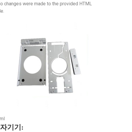
No changes were made to the provided HTML
e.
tml
자기기: