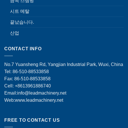
금속 스탬핑
시트 메탈
끝났습니다.
산업
CONTACT INFO
No.7 Yuansheng Rd, Yangjian Industrial Park, Wuxi, China
Tel: 86-510-88533858
Fax: 86-510-88533858
Cell: +8613961886740
Email:
info@leadmachinery.net
Web:www.leadmachinery.net
FREE TO CONTACT US