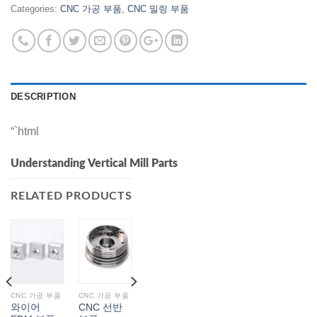
Categories:
CNC 가공 부품
,
CNC 밀링 부품
DESCRIPTION
“`html
Understanding Vertical Mill Parts
RELATED PRODUCTS
CNC 가공 부품
CNC 가공 부품
와이어
CNC 선반