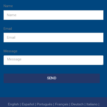
Name
Email
Message
SEND
English
|
Español
|
Português
|
Français
|
Deutsch
|
Italiano
|